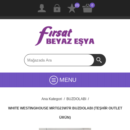
(0)
0
MENU
Ana Kategori
/
BUZDOLABI
/
WHITE WESTINGHOUSE MRTG23W7R BUZDOLABI (TEŞHİR OUTLET
ÜRÜN)