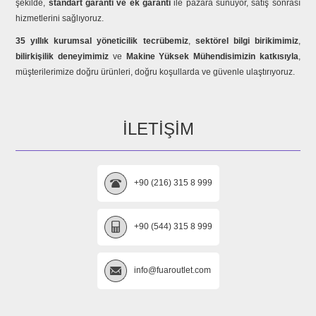
şekilde,
standart garanti ve ek garanti
ile pazara sunuyor, satış sonrası
hizmetlerini sağlıyoruz.
35 yıllık kurumsal yöneticilik tecrübemiz
,
sektörel bilgi birikimimiz
,
bilirkişilik deneyimimiz
ve
Makine Yüksek Mühendisimizin katkısıyla
,
müşterilerimize doğru ürünleri, doğru koşullarda ve güvenle ulaştırıyoruz.
İLETIŞIM
+90 (216) 315 8 999
+90 (544) 315 8 999
info@fuaroutlet.com