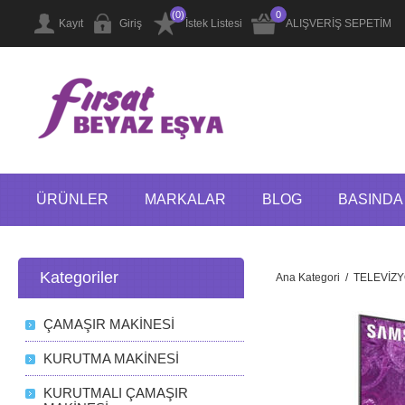
(0)
0
Kayıt
Giriş
İstek Listesi
ALIŞVERİŞ SEPETİM
ÜRÜNLER
MARKALAR
BLOG
BASINDA 
Kategoriler
Ana Kategori
/
TELEVİZY
ÇAMAŞIR MAKİNESİ
KURUTMA MAKİNESİ
KURUTMALI ÇAMAŞIR