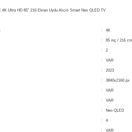
K Ultra HD 85" 216 Ekran Uydu Alıcılı Smart Neo QLED TV
ı
: 4K
: 85 inç / 216 c
: 2
: VAR
: 2023
: 3840x2160 px
: VAR
: VAR
: Neo QLED
: 4
: VAR