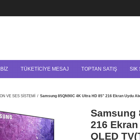
BIZ
TÜKETICIYE MESAJ
TOPTAN SATIŞ
SIK
ON VE SES SİSTEMİ
/
Samsung 85QN90C 4K Ultra HD 85" 216 Ekran Uydu Al
Samsung 
216 Ekran 
QLED TV(