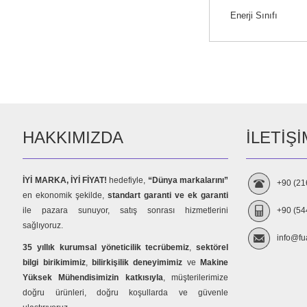
Enerji Sınıfı
HAKKIMIZDA
İLETIŞI
İYİ MARKA, İYİ FİYAT!
hedefiyle,
“Dünya markalarını”
+90 (21
en ekonomik şekilde,
standart garanti ve ek garanti
ile pazara sunuyor, satış sonrası hizmetlerini
+90 (54
sağlıyoruz.
info@fu
35 yıllık kurumsal yöneticilik tecrübemiz
,
sektörel
bilgi birikimimiz
,
bilirkişilik deneyimimiz
ve
Makine
Yüksek Mühendisimizin katkısıyla
, müşterilerimize
doğru ürünleri, doğru koşullarda ve güvenle