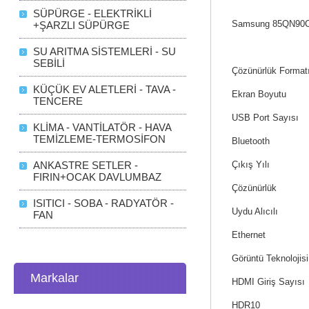
SÜPÜRGE - ELEKTRİKLİ
Samsung 85QN90C 4
+ŞARZLI SÜPÜRGE
SU ARITMA SİSTEMLERİ - SU
SEBİLİ
Çözünürlük Format
KÜÇÜK EV ALETLERİ - TAVA -
Ekran Boyutu
TENCERE
USB Port Sayısı
KLİMA - VANTİLATÖR - HAVA
TEMİZLEME-TERMOSİFON
Bluetooth
ANKASTRE SETLER -
Çıkış Yılı
FIRIN+OCAK DAVLUMBAZ
Çözünürlük
ISITICI - SOBA - RADYATÖR -
Uydu Alıcılı
FAN
Ethernet
Görüntü Teknolojisi
Markalar
HDMI Giriş Sayısı
HDR10