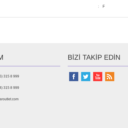
: F
M
BIZI TAKIP EDIN
6) 315 8 999
4) 315 8 999
aroutlet.com