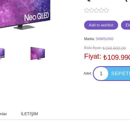
Marka:
SAMSUNG
Eski fiyat:
₺158.500,00
Fiyat:
₺109.99
Adet:
mlar
İLETİŞİM