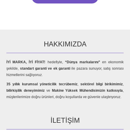
HAKKIMIZDA
İYİ MARKA, İYİ FİYAT!
hedefiyle,
“Dünya markalarını”
en ekonomik
şekilde,
standart garanti ve ek garanti
ile pazara sunuyor, satış sonrası
hizmetlerini sağlıyoruz.
35 yıllık kurumsal yöneticilik tecrübemiz
,
sektörel bilgi birikimimiz
,
bilirkişilik deneyimimiz
ve
Makine Yüksek Mühendisimizin katkısıyla
,
müşterilerimize doğru ürünleri, doğru koşullarda ve güvenle ulaştırıyoruz.
İLETIŞIM