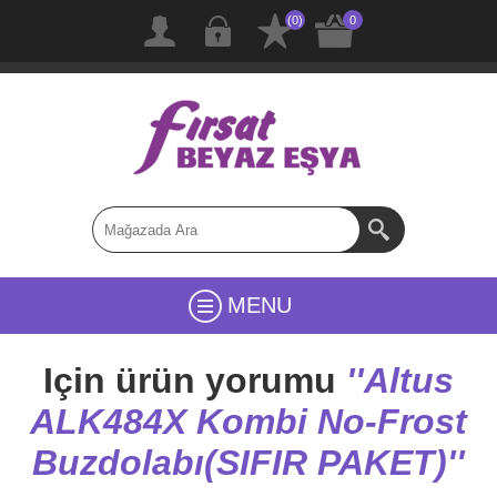
(0)
0
MENU
Için ürün yorumu
Altus
ALK484X Kombi No-Frost
Buzdolabı(SIFIR PAKET)