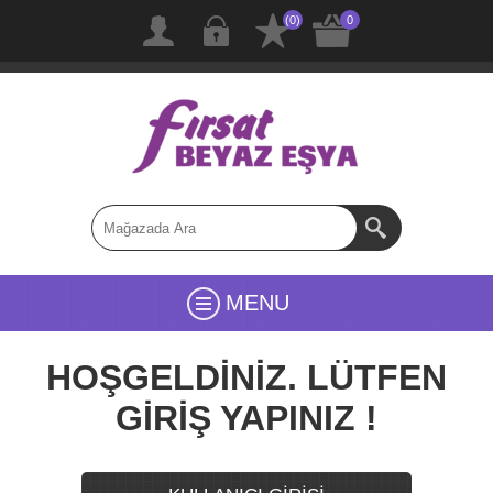
(0)
0
MENU
HOŞGELDİNİZ. LÜTFEN
GİRİŞ YAPINIZ !