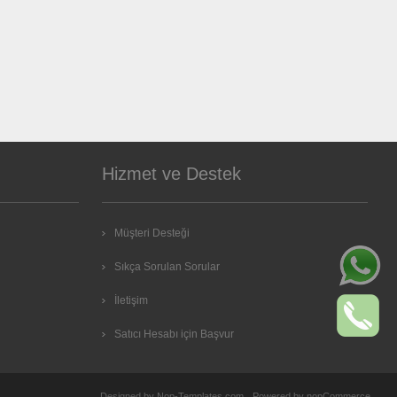
Hizmet ve Destek
Müşteri Desteği
Sıkça Sorulan Sorular
İletişim
Satıcı Hesabı için Başvur
Designed by
Nop-Templates.com
Powered by
nopCommerce