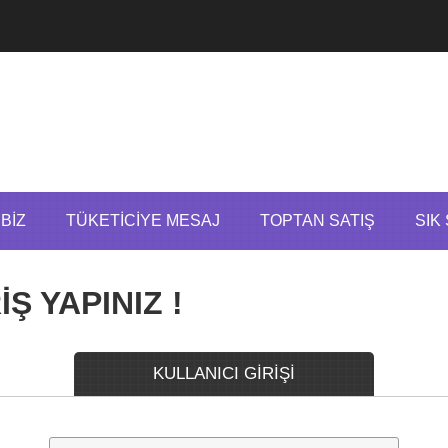
BIZ
TÜKETICIYE MESAJ
TOPTAN SATIŞ
SIK
Ş YAPINIZ !
KULLANICI GİRİŞİ