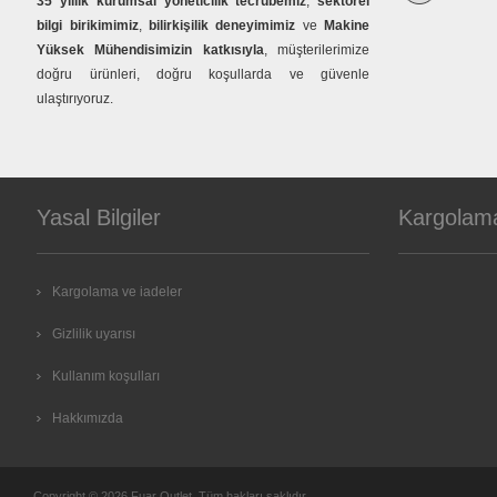
35 yıllık kurumsal yöneticilik tecrübemiz
,
sektörel
bilgi birikimimiz
,
bilirkişilik deneyimimiz
ve
Makine
Yüksek Mühendisimizin katkısıyla
, müşterilerimize
doğru ürünleri, doğru koşullarda ve güvenle
ulaştırıyoruz.
Yasal Bilgiler
Kargolam
Kargolama ve iadeler
Gizlilik uyarısı
Kullanım koşulları
Hakkımızda
Copyright © 2026 Fuar Outlet. Tüm hakları saklıdır.