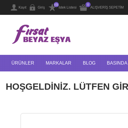
(0)
0
Kayıt
Giriş
İstek Listesi
ALIŞVERİŞ SEPETİM
ÜRÜNLER
MARKALAR
BLOG
BASINDA 
HOŞGELDİNİZ. LÜTFEN GİRİ