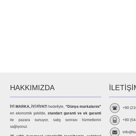
HAKKIMIZDA
İLETIŞI
İYİ MARKA, İYİ FİYAT!
hedefiyle,
“Dünya markalarını”
+90 (21
en ekonomik şekilde,
standart garanti ve ek garanti
ile pazara sunuyor, satış sonrası hizmetlerini
+90 (54
sağlıyoruz.
info@fu