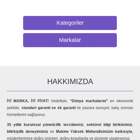
Kategoriler
Markalar
HAKKIMIZDA
İYİ MARKA, İYİ FİYAT!
hedefiyle,
“Dünya markalarını”
en ekonomik
şekilde,
standart garanti ve ek garanti
ile pazara sunuyor, satış sonrası
hizmetlerini sağlıyoruz.
35 yıllık kurumsal yöneticilik tecrübemiz
,
sektörel bilgi birikimimiz
,
bilirkişilik deneyimimiz
ve
Makine Yüksek Mühendisimizin katkısıyla
,
müşterilerimize doğru ürünleri, doğru koşullarda ve güvenle ulaştırıyoruz.