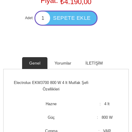
Fiyat:
₺4.190,00
Adet:
Genel
Yorumlar
İLETİŞİM
Electrolux EKM3700 800 W 4 lt Mutfak Şefi
Özellikleri
Hazne
: 4 lt
Güç
: 800 W
Çırpma
: VAR