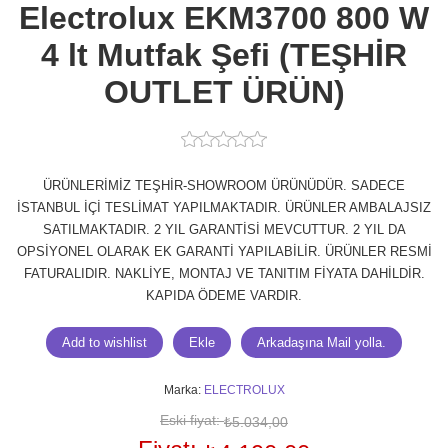
Electrolux EKM3700 800 W
4 lt Mutfak Şefi (TEŞHİR
OUTLET ÜRÜN)
ÜRÜNLERİMİZ TEŞHİR-SHOWROOM ÜRÜNÜDÜR. SADECE
İSTANBUL İÇİ TESLİMAT YAPILMAKTADIR. ÜRÜNLER AMBALAJSIZ
SATILMAKTADIR. 2 YIL GARANTİSİ MEVCUTTUR. 2 YIL DA
OPSİYONEL OLARAK EK GARANTİ YAPILABİLİR. ÜRÜNLER RESMİ
FATURALIDIR. NAKLİYE, MONTAJ VE TANITIM FİYATA DAHİLDİR.
KAPIDA ÖDEME VARDIR.
Marka:
ELECTROLUX
Eski fiyat:
₺5.034,00