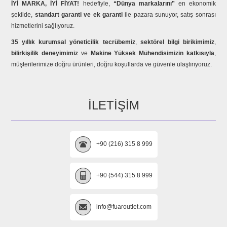
İYİ MARKA, İYİ FİYAT!
hedefiyle,
“Dünya markalarını”
en ekonomik
şekilde,
standart garanti ve ek garanti
ile pazara sunuyor, satış sonrası
hizmetlerini sağlıyoruz.
35 yıllık kurumsal yöneticilik tecrübemiz
,
sektörel bilgi birikimimiz
,
bilirkişilik deneyimimiz
ve
Makine Yüksek Mühendisimizin katkısıyla
,
müşterilerimize doğru ürünleri, doğru koşullarda ve güvenle ulaştırıyoruz.
İLETIŞIM
+90 (216) 315 8 999
+90 (544) 315 8 999
info@fuaroutlet.com