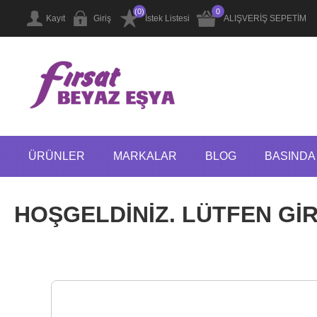
(0)
0
Kayıt
Giriş
İstek Listesi
ALIŞVERİŞ SEPETİM
ÜRÜNLER
MARKALAR
BLOG
BASINDA 
HOŞGELDİNİZ. LÜTFEN GİRİ