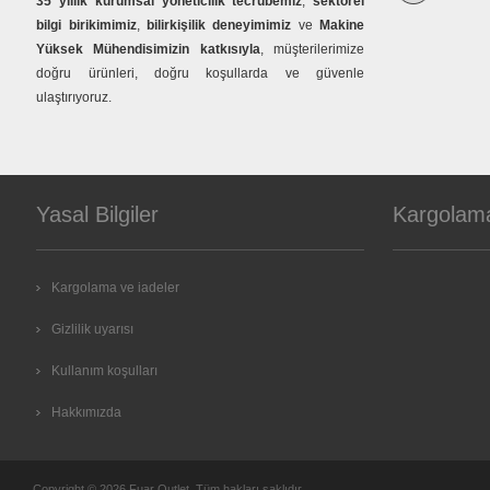
35 yıllık kurumsal yöneticilik tecrübemiz
,
sektörel
bilgi birikimimiz
,
bilirkişilik deneyimimiz
ve
Makine
Yüksek Mühendisimizin katkısıyla
, müşterilerimize
doğru ürünleri, doğru koşullarda ve güvenle
ulaştırıyoruz.
Yasal Bilgiler
Kargolam
Kargolama ve iadeler
Gizlilik uyarısı
Kullanım koşulları
Hakkımızda
Copyright © 2026 Fuar Outlet. Tüm hakları saklıdır.