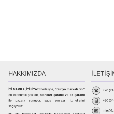
HAKKIMIZDA
İLETIŞI
İYİ MARKA, İYİ FİYAT!
hedefiyle,
“Dünya markalarını”
+90 (21
en ekonomik şekilde,
standart garanti ve ek garanti
ile pazara sunuyor, satış sonrası hizmetlerini
+90 (54
sağlıyoruz.
info@fu