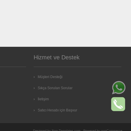
Hizmet ve Destek
Müşteri Desteği
Sıkça Sorulan Sorular
İletişim
Satıcı Hesabı için Başvur
Designed by
Nop-Templates.com
Powered by
nopCommerce