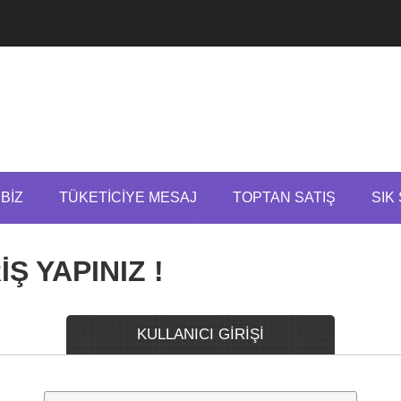
BIZ
TÜKETICIYE MESAJ
TOPTAN SATIŞ
SIK
Ş YAPINIZ !
KULLANICI GİRİŞİ