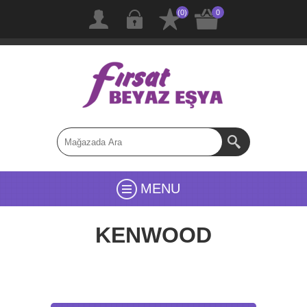
(0)
0
MENU
KENWOOD