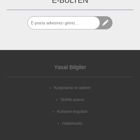
E-BÜLTEN
Yasal Bilgiler
Kargolama ve iadeler
Gizlilik uyarısı
Kullanım koşulları
Hakkımızda