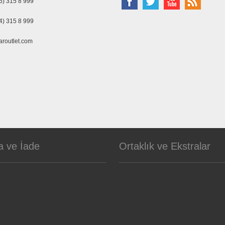
6) 315 8 999
4) 315 8 999
aroutlet.com
a ve İade
Ortaklık ve Ekstralar