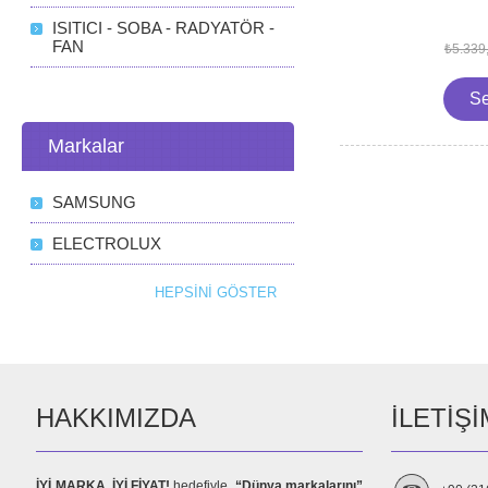
ISITICI - SOBA - RADYATÖR -
FAN
₺5.339
Markalar
SAMSUNG
ELECTROLUX
HEPSINI GÖSTER
HAKKIMIZDA
İLETIŞI
İYİ MARKA, İYİ FİYAT!
hedefiyle,
“Dünya markalarını”