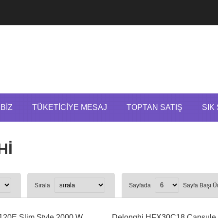
BIZ
TÜKETICIYE MESAJ
TOPTAN SATIŞ
SIK
Hİ
Sırala
Sayfada
Sayfa Başı Ü
20E Slim Style 2000 W
Delonghi HFX30C18 Capsule