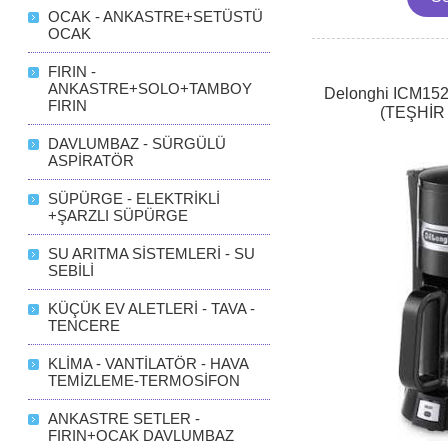
OCAK - ANKASTRE+SETÜSTÜ
OCAK
FIRIN -
ANKASTRE+SOLO+TAMBOY
Delonghi ICM1521
FIRIN
(TEŞHİR
DAVLUMBAZ - SÜRGÜLÜ
ASPİRATÖR
SÜPÜRGE - ELEKTRİKLİ
+ŞARZLI SÜPÜRGE
SU ARITMA SİSTEMLERİ - SU
SEBİLİ
KÜÇÜK EV ALETLERİ - TAVA -
TENCERE
KLİMA - VANTİLATÖR - HAVA
TEMİZLEME-TERMOSİFON
ANKASTRE SETLER -
FIRIN+OCAK DAVLUMBAZ