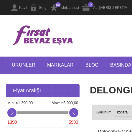
(0)
0
Kayıt
Giriş
İstek Listesi
ALIŞVERİŞ SEPETİM
ÜRÜNLER
MARKALAR
BLOG
BASINDA 
DELONG
Fiyat Aralığı
Min:
₺1.390,00
Max:
₺5.990,00
Görünüm
1390
5990
Delonghi HCX91