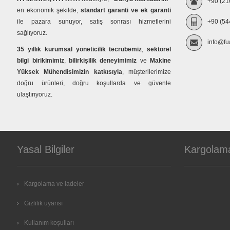
+90 (21
en ekonomik şekilde,
standart garanti ve ek garanti
ile pazara sunuyor, satış sonrası hizmetlerini
+90 (54
sağlıyoruz.
info@fu
35 yıllık kurumsal yöneticilik tecrübemiz
,
sektörel
bilgi birikimimiz
,
bilirkişilik deneyimimiz
ve
Makine
Yüksek Mühendisimizin katkısıyla
, müşterilerimize
doğru ürünleri, doğru koşullarda ve güvenle
ulaştırıyoruz.
Yasal Bilgiler
Kargolam
Kargolama ve iadeler
Gizlilik uyarısı
Kullanım koşulları