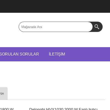
 SORULAN SORULAR
İLETIŞIM
rün
 1800 W
Delonghi HVY1030 2000 W Fanlı Isıtıcı